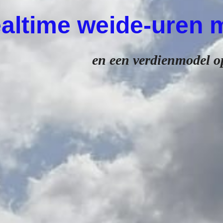
altime weide-uren 
en een verdienmodel o