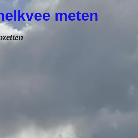
melkvee meten
pzetten