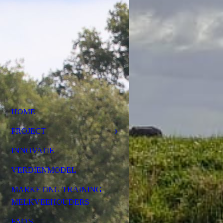
HOME
PROJECT
INNOVATIE
VERDIENMODEL
MARKETING TRAINING
MELKVEEHOUDERS
FAQ'S